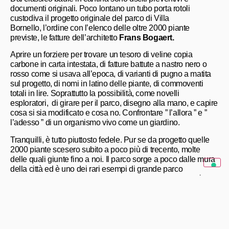
documenti originali. Poco lontano un tubo porta rotoli
custodiva il progetto originale del parco di Villa
Bornello, l’ordine con l’elenco delle oltre 2000 piante
previste, le fatture dell’architetto
Frans Bogaert.
Aprire un forziere per trovare un tesoro di veline copia
carbone in carta intestata, di fatture battute a nastro nero o
rosso come si usava all’epoca, di varianti di pugno a matita
sul progetto, di nomi in latino delle piante, di commoventi
totali in lire. Soprattutto la possibilità, come novelli
esploratori, di girare per il parco, disegno alla mano, e capire
cosa si sia modificato e cosa no. Confrontare ” l’allora ” e ”
l’adesso ” di un organismo vivo come un giardino.
Tranquilli, è tutto piuttosto fedele. Pur se da progetto quelle
2000 piante scesero subito a poco più di trecento, molte
delle quali giunte fino a noi. Il parco sorge a poco dalle mura
della città ed è uno dei rari esempi di grande parco
residenziale nella cintura urbana comunale. La casa vi è
letteralmente immersa tanto che l’anello di congiunzione fra i
due mondi è costituito dal particolare stagno. Luogo
di incontri aziendali e di eventi e cerimonie in genere, la villa
è fra i pochi casi in zona, forse l’unico, di location
d’
architettura moderna
per eventi. E non solo per eventi 😉