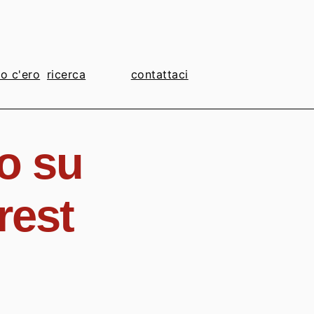
io c'ero
contattaci
9
o su
rest