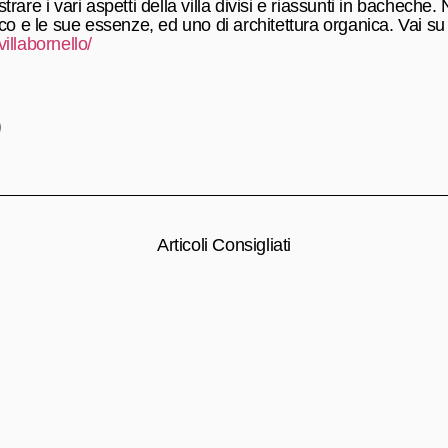
ustrare i vari aspetti della villa divisi e riassunti in bacheche
Parco e le sue essenze, ed uno di architettura organica. Vai s
villabornello/
Articoli Consigliati