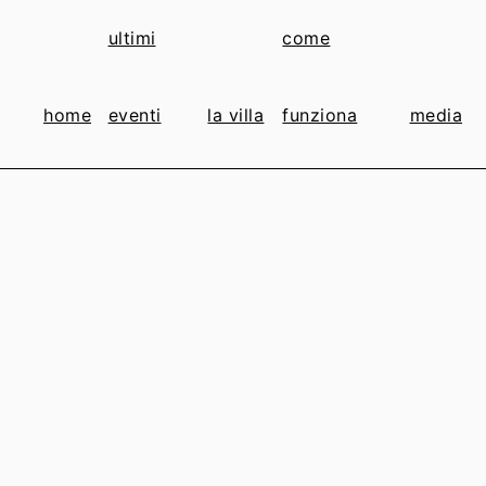
ultimi
come
home
eventi
la villa
funziona
media