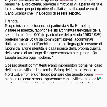
banali nella loro offerta, prevede il ritrovo in villa per la visita e
la colazione per poi ripartire rifocillati verso il capolavoro di
Carlo Scarpa che lì ha deciso di essere sepolto.
Prenota
Scopo iniziale del tour era di partire da Villa Bornello per
visitare residenze, fabbriche e siti architettura trevigiani della
seconda metà del 900 (in particolare del periodo 1960-1985)
preferibilmente voluti da committenti privati, accumunati
dall’aver creduto nell’architettura come linguaggio creatore di
luoghi dalla forte identità, e dalla ricerca della propria qualità
del vivere e di un luogo di rappresentanza per i propri affari.
Luoghi ancora oggi moderni. *
Spesso questi committenti erano imprenditori (come nel caso
della nostra villa e della tomba Brion) del famoso Modello
Nord Est, e non è fuori luogo pensare che queste opere
siano in un certo senso apparentate con le ville venete delle
quali condividono il territorio. L’uso agricolo e latifondista
della villa veneta non è naturalmente presente nelle dimore
dei ricchi veneti degli anni ’60 o 70, giovani durante la guerra
e investiti dal boom economico, ma di sicuro li accomuna
l’essere state progettate anche per l’ostentare un censo. Le
une e le altre come dimore di rappresentanza. Da qui il