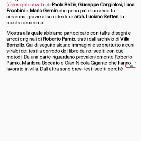
[e]designfestival
e di
Paola Bellin
,
Giuseppe Cangialosi,
Luca
Facchini
e
Mario Gemin
che poco più di un anno fa
curarono, grazie al suo ideatore
arch. Luciano Setten
, la
mostra omonima.
Mostra alla quale abbiamo partecipato con talks, disegni e
arredi originali di
Roberto Pamio
, tratti dall’archivio di
Villa
Bornello
. Qui di seguito alcune immagini e soprattutto alcuni
stralci dei testi a corredo del libro da noi scelti con due
metodi. Da una parte riguardano prevalentemente Roberto
Pamio, Marilena Boccato e Gian Nicola Gigante che hanno
lavorato in villa. Dall’altra sono brevi testi scelti perché
mettono il risalto il segno di quei tempi, Il Veneto operoso e
del dopoguerra, la volontà di riscatto e di affermazione, il
rapporto fra committente e progettista, una classe
dirigente che affida a questi architetti la residenza o la
fabbrica non solo come funzione ma anche come ricerca,
rappresentanza, comunicazione. Un grazie ancora a
Luciano, Paola ed a tutto il gruppo.
Condividi