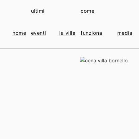
ultimi
come
home
eventi
la villa
funziona
media