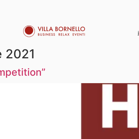
e 2021
mpetition”