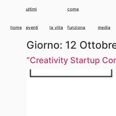
ultimi
come
home
eventi
la villa
funziona
media
Giorno:
12 Ottobr
“Creativity Startup Co